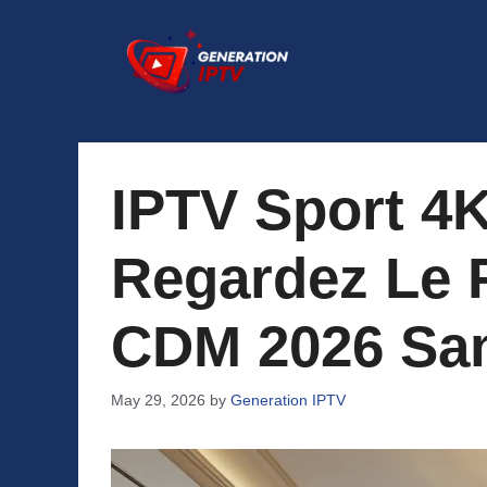
Skip
to
content
IPTV Sport 4K
Regardez Le F
CDM 2026 San
May 29, 2026
by
Generation IPTV